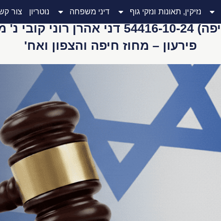
נזיקין, תאונות ונזקי גוף
דיני משפחה
נוטריון
צור קש
חדל"פ (שלום חיפה) 54416-10-24 דני אהרן 
פירעון – מחוז חיפה והצפון ואח'