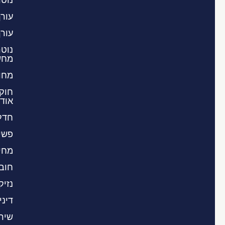
עורך
עורך
נוטר
מחשב
מחול
חוק 
אוד
חדלו
פשי
מחי
חובו
נזיק
דינ
שירו