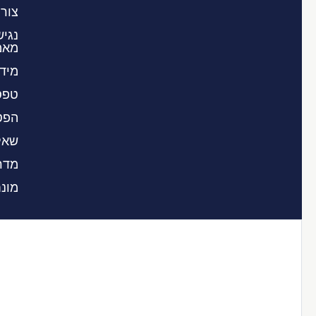
צור
נגיש
מאמ
מידע
טפס
הפט
שאל
מדר
מונח