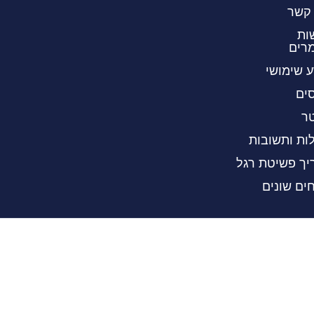
 קשר
ות
רים
 שימושי
ים
ר
ות ותשובות
יך פשיטת רגל
ים שונים