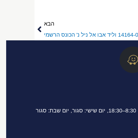
הבא
הבא
W
a
z
e