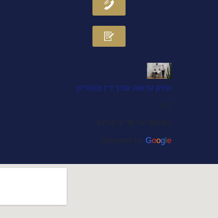
i
n
איתן עדשה עורך דין ונוטריון
5.0
מבוסס על 36 ביקורות
powered by
G
o
o
g
l
e