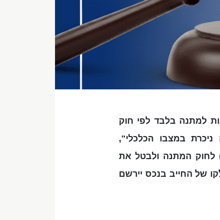
ות למתנה בלבד לפי חוק
הרעה ניכרת במצבו הכלכלי",
לנאמן – הנכנס בנעלי החייב – לחזור מהתחייבות זו מכוח סעיף 5(ג) לחוק המתנה ולבטל את
קו של החייב בנכס יירשם