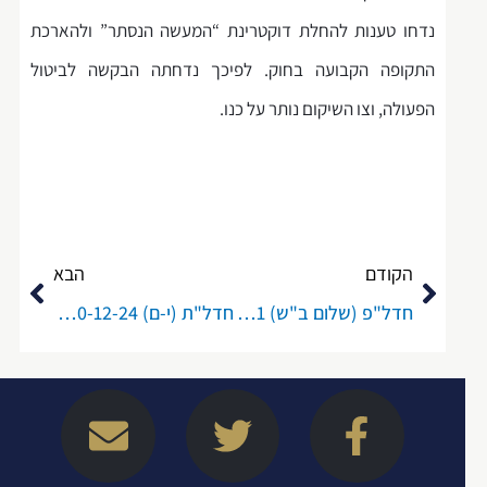
נדחו טענות להחלת דוקטרינת “המעשה הנסתר” ולהארכת
התקופה הקבועה בחוק. לפיכך נדחתה הבקשה לביטול
הפעולה, וצו השיקום נותר על כנו.
קודם
הבא
הקודם
הבא
חדל"פ (שלום ב"ש) 41515-01-21 עו"ד שרון בירון מרקוביץ (כנאמנת) נ' אופירה מרגי ואח' (23.11.2025)
חדל"ת (י-ם) 5900-12-24 מ.א. שמר יזמות בע"מ נ' הממונה על חדלות פירעון ושיקום כלכלי – מחוז ירושלים, בית המשפט המחוזי בירושלים (כב' השופט אביגדור דורות), פסק דין מיום 2.12.2025
E
W
T
L
F
n
a
w
i
a
v
z
i
n
c