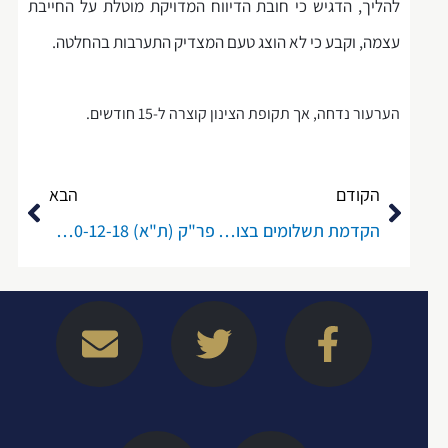
להליך, הדגיש כי חובת הדיווח המדויקת מוטלת על החייבת
עצמה, וקבע כי לא הוצג טעם המצדיק התערבות בהחלטה.
הערעור נדחה, אך תקופת הצינון קוצרה ל-15 חודשים.
קודם
הבא
הקודם
הבא
הקדמת תשלומים בצו לשיקום כלכלי –נוהל הממונה אשר פורסם ביום 6/11/25
פר"ק (ת"א) 65100-12-18 גל הרשקוביץ נ' כונס הנכסים הרשמי
E
W
T
L
F
n
a
w
i
a
v
z
i
n
c
e
e
t
k
e