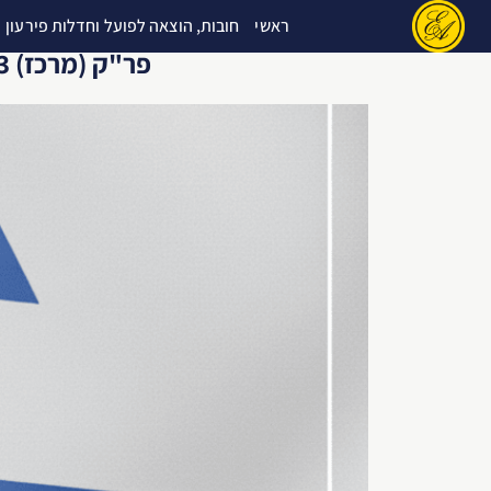
ראשי
חובות, הוצאה לפועל וחדלות פירעון
דילוג
פר"ק (מרכז) 32537-10-13 עו"ד עומר גדיש (מנהל מיוחד) נ' דוד רוזלס ואח',
לתוכן