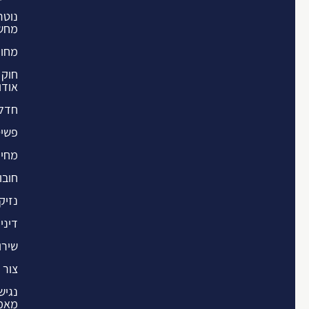
נוטרי
מחשב
מחול
חוק 
אודו
חדלו
פשיט
מחיק
חובו
נזיקי
דיני
שירות
צור 
נגיש
מאמ