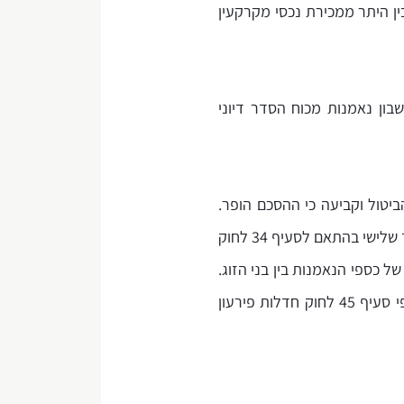
ין היתר ממכירת נכסי מקרקעין
בון נאמנות מכוח הסדר דיוני
יטול וקביעה כי ההסכם הופר.
בית המשפט קבע כי קיים השתק פלוגתא ביחס לתוקף ההסכם והפרתו; כי ההסכם הוא חוזה לטובת צד שלישי בהתאם לסעיף 34 לחוק
ל כספי הנאמנות בין בני הזוג.
עוד נקבע כי הבקשה לא התיישנה וכי מתקיימים התנאים לברורה בדרך של בקשה למתן הוראות לפי סעיף 45 לחוק חדלות פירעון