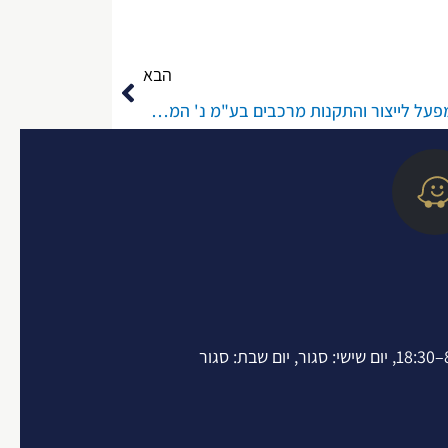
הבא
הבא
חדל"ת (חי') 28116-06-21 אמיר מפעל לייצור והתקנות מרכבים בע"מ נ' הממונה על חדלות פירעון ואח'
W
a
z
e