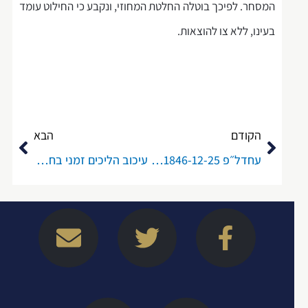
המסחר. לפיכך בוטלה החלטת המחוזי, ונקבע כי החילוט עומד
בעינו, ללא צו להוצאות.
קודם
הבא
הקודם
הבא
עחדל״פ 71846-12-25 אילן ששון נ׳ עו״ד אהוד גינדס ואח׳ (החלטת בית המשפט העליון מיום 7.1.2026)
עיכוב הליכים זמני בחדלות פירעון תאגיד – כלי אסטרטגי לניהול תביעות תלויות ועומדות
E
W
T
L
F
n
a
w
i
a
v
z
i
n
c
e
e
t
k
e