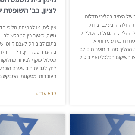
לציון, כב' השופטת 
 של היחיד בהליכי חדלות
ת החלה הן בשלב יצירת
אין ליתן צו לפתיחת הליכי ח
ול ההליך. התנהלות הכוללת
נושה, כאשר בין המבקש לבין 
סתרת מידע מהותי או
בתום לב ביחס לעצם קיומו של
 ההליך מהווה חוסר תום לב
בהיעדר פסק דין. הליך חדלות 
צו השיקום הכלכלי ואף ביטול
מסלול עוקף לבירור מחלוקות א
לחץ לגביית חוב שטרם הוכרע.
העובדות ומסקנות: המבקשים
קרא עוד »