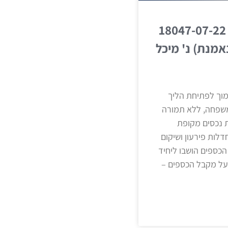
חדל"פ (שלום ת״א) 18047-07-22
(נאמנת) נ' מיכל
מוך לפתיחת הליך
משפחה, ללא תמורה
 נכסים מקופת
עיף 220 לחוק חדלות פירעון ושיקום
הכספים הושבו ליחיד
 על מקבל הכספים –