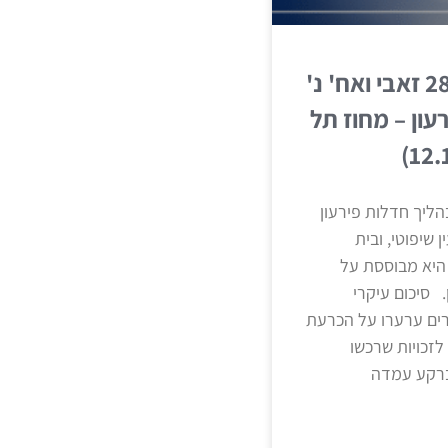
עחד"ת 28929-05-24 זאבי ואח' נ'
עון – מחוז תל
ליך חדלות פירעון
שיפוטי, ובית
היא מבוססת על
. סיכום עיקרי
ים ערערו על הכרעת
זכויות שרכשו
ברקע עמדה