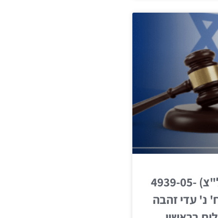
חדל"פ (שלום ראשל"צ) 4939-05-
ח' נ' עדי זהבה
ום בראשון