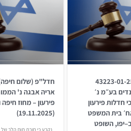
ל״ת (ת״א) 43223-01-25
דים בע״מ נ׳
אריה אבגה נ' הממו
י חדלות פירעון
פירעון – מחוז חיפה ו
אח׳ בית המשפט
(19.11.2025)
–יפו, השופט
נקבע כי חובת תום הלב של הי