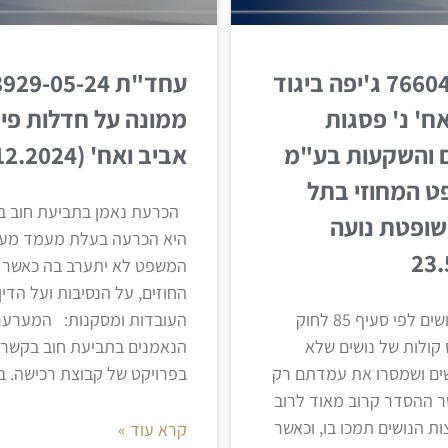
חדל"ת 76604-07-24 ג'יפה ביגוד
ח' נ' פסגות
ממונה על חדלות פיר
ם והשקעות בע"מ
אביב ואח' (12.12.2024)
ט המחוזי בתל
הכרעת נאמן בתביעת חוב בה
השופטת נועה
היא הכרעה בעלת מעמד מעין 
המשפט לא יתערב בה כאשר 
החוזים, על הנסיבות ועל הדין
לא ניתן לאשר הסדר נושים לפי סעיף 85 לחוק
העובדות ומסקנות: המערער
 קולות של נושים שלא
הנאמנים בתביעת חוב בקשר ל
ים ושמסרו את עמדתם רק
בפרויקט של קבוצת רכישה. 
ר ההסדר קרוב מאוד לרוב
ת הנושים תמכו בו, וכאשר
קרא עוד »