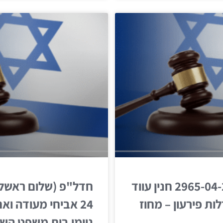
חדל"פ (י-ם) 2965-04-23 חנין עווד
ות פירעון – מחוז
24 אביחי מעודה וא
נוימן בית משפט השל